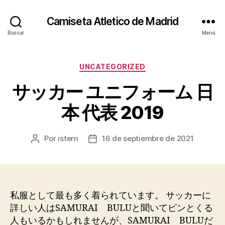
Camiseta Atletico de Madrid
Buscar
Menú
Categorías
UNCATEGORIZED
サッカー ユニフォーム 日
本 代表 2019
Por
istern
16 de septiembre de 2021
Autor
Fecha
de
de
la
la
entrada
entrada
私服として最も多く着られています。 サッカーに
詳しい人はSAMURAI BULUと聞いてピンとくる
人もいるかもしれませんが、SAMURAI BULUだ