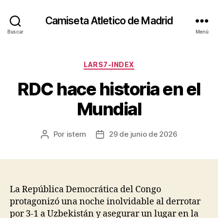
Camiseta Atletico de Madrid
Buscar
Menú
Categorías
LARS7-INDEX
RDC hace historia en el
Mundial
Por
istern
29 de junio de 2026
Autor
Fecha
de
de
la
la
entrada
entrada
La República Democrática del Congo
protagonizó una noche inolvidable al derrotar
por 3-1 a Uzbekistán y asegurar un lugar en la