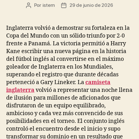
Por
istern
29 de junio de 2026
Autor
Fecha
de
de
la
la
entrada
entrada
Inglaterra volvió a demostrar su fortaleza en la
Copa del Mundo con un sólido triunfo por 2-0
frente a Panamá. La victoria permitió a Harry
Kane escribir una nueva página en la historia
del fútbol inglés al convertirse en el máximo
goleador de Inglaterra en los Mundiales,
superando el registro que durante décadas
perteneció a Gary Lineker. La
camiseta
inglaterra
volvió a representar una noche llena
de ilusión para millones de aficionados que
disfrutaron de un equipo equilibrado,
ambicioso y cada vez más convencido de sus
posibilidades en el torneo. El conjunto inglés
controló el encuentro desde el inicio y supo
transformar su dominio en un resultado que