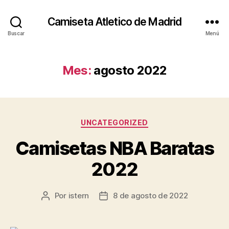
Camiseta Atletico de Madrid
Buscar
Menú
Mes:
agosto 2022
Categorías
UNCATEGORIZED
Camisetas NBA Baratas
2022
Por
istern
8 de agosto de 2022
Autor
Fecha
de
de
la
la