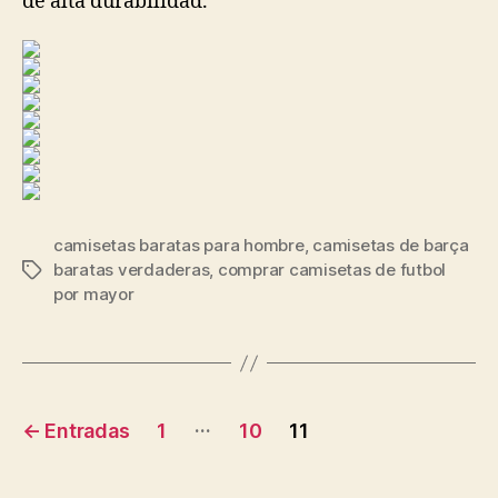
de alta durabilidad.
camisetas baratas para hombre
,
camisetas de barça
baratas verdaderas
,
comprar camisetas de futbol
Etiquetas
por mayor
Navegación
…
←
Entradas
1
10
11
de