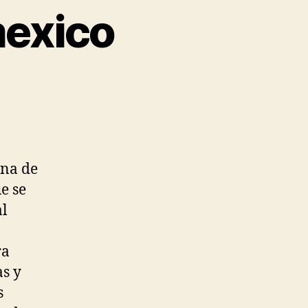
mexico
una de
ue se
al
ra
as y
s