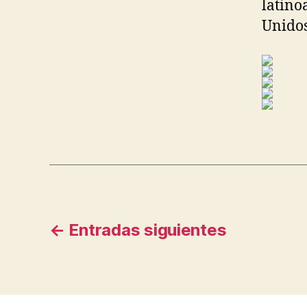
latino
Unidos
Navegación
←
Entradas
siguientes
de