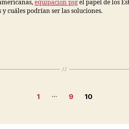
americanas,
equipacion psg
el papel de los Es
 y cuáles podrían ser las soluciones.
…
1
9
10