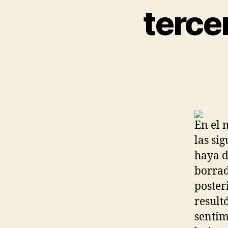
terce
En el 
las sig
haya d
borrad
poster
result
sentim