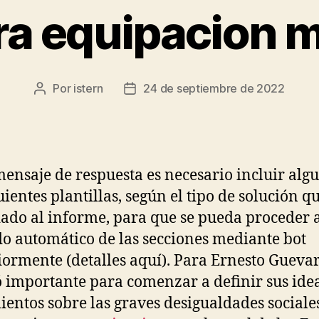
ra equipacion 
Por
istern
24 de septiembre de 2022
Autor
Fecha
de
de
la
la
entrada
entrada
mensaje de respuesta es necesario incluir alg
uientes plantillas, según el tipo de solución q
ado al informe, para que se pueda proceder 
o automático de las secciones mediante bot
iormente (detalles aquí). Para Ernesto Gueva
ó importante para comenzar a definir sus ide
ientos sobre las graves desigualdades sociale