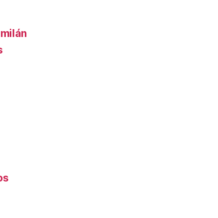
 milán
s
os