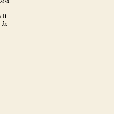
e el
llí
 de