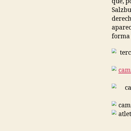
que, p
Salzbu
derech
aparec
forma 