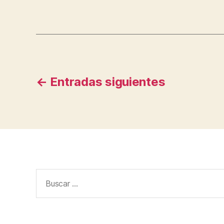
Navegación
←
Entradas
siguientes
de
entradas
Buscar: