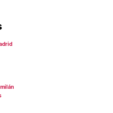
s
adrid
 milán
s