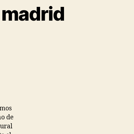
e madrid
imos
no de
tural