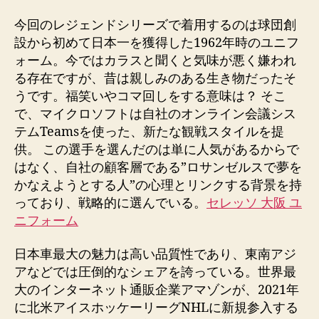
la
la
entrada
entrada
今回のレジェンドシリーズで着用するのは球団創
設から初めて日本一を獲得した1962年時のユニフ
ォーム。今ではカラスと聞くと気味が悪く嫌われ
る存在ですが、昔は親しみのある生き物だったそ
うです。福笑いやコマ回しをする意味は？ そこ
で、マイクロソフトは自社のオンライン会議シス
テムTeamsを使った、新たな観戦スタイルを提
供。 この選手を選んだのは単に人気があるからで
はなく、自社の顧客層である”ロサンゼルスで夢を
かなえようとする人”の心理とリンクする背景を持
っており、戦略的に選んでいる。
セレッソ 大阪 ユ
ニフォーム
日本車最大の魅力は高い品質性であり、東南アジ
アなどでは圧倒的なシェアを誇っている。世界最
大のインターネット通販企業アマゾンが、2021年
に北米アイスホッケーリーグNHLに新規参入する