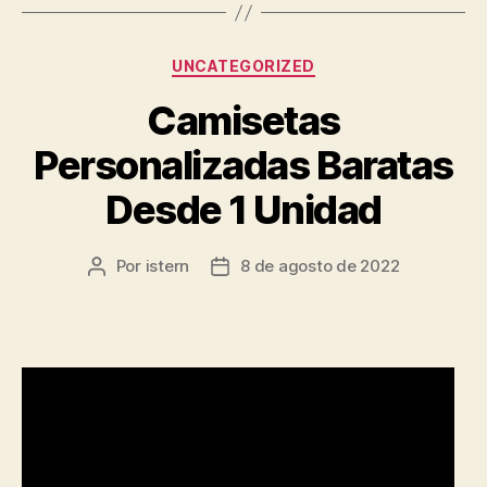
Categorías
UNCATEGORIZED
Camisetas
Personalizadas Baratas
Desde 1 Unidad
Por
istern
8 de agosto de 2022
Autor
Fecha
de
de
la
la
entrada
entrada