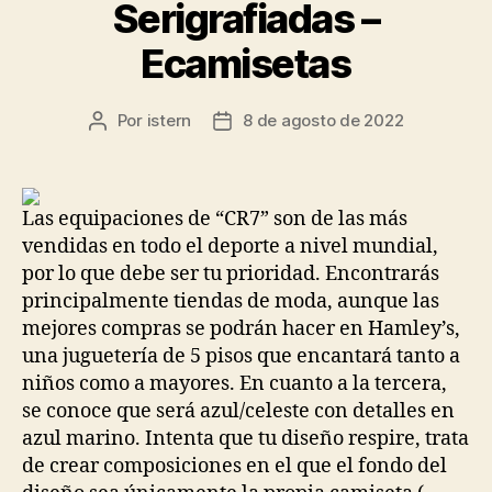
Serigrafiadas –
Ecamisetas
Por
istern
8 de agosto de 2022
Autor
Fecha
de
de
la
la
entrada
entrada
Las equipaciones de “CR7” son de las más
vendidas en todo el deporte a nivel mundial,
por lo que debe ser tu prioridad. Encontrarás
principalmente tiendas de moda, aunque las
mejores compras se podrán hacer en Hamley’s,
una juguetería de 5 pisos que encantará tanto a
niños como a mayores. En cuanto a la tercera,
se conoce que será azul/celeste con detalles en
azul marino. Intenta que tu diseño respire, trata
de crear composiciones en el que el fondo del