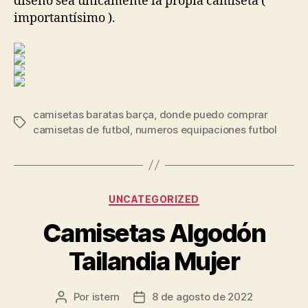
diseño sea únicamente la propia camiseta (
importantísimo ).
camisetas baratas barça
,
donde puedo comprar
Etiquetas
camisetas de futbol
,
numeros equipaciones futbol
Categorías
UNCATEGORIZED
Camisetas Algodón
Tailandia Mujer
Por
istern
8 de agosto de 2022
Autor
Fecha