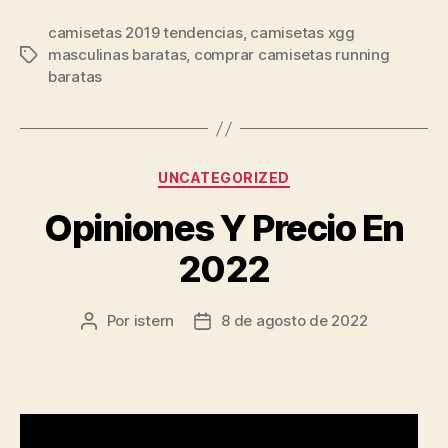
camisetas 2019 tendencias
,
camisetas xgg
masculinas baratas
,
comprar camisetas running
Etiquetas
baratas
Categorías
UNCATEGORIZED
Opiniones Y Precio En
2022
Por
istern
8 de agosto de 2022
Autor
Fecha
de
de
la
la
entrada
entrada