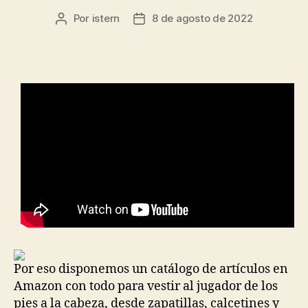
Por
istern
8 de agosto de 2022
Autor
Fecha
de
de
la
la
entrada
entrada
Por eso disponemos un catálogo de artículos en
Amazon con todo para vestir al jugador de los
pies a la cabeza, desde zapatillas, calcetines y