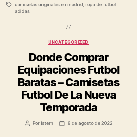
camisetas originales en madrid
,
ropa de futbol
Etiquetas
adidas
Categorías
UNCATEGORIZED
Donde Comprar
Equipaciones Futbol
Baratas – Camisetas
Futbol De La Nueva
Temporada
Por
istern
8 de agosto de 2022
Autor
Fecha
de
de
la
la