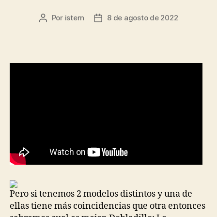
Por
istern
8 de agosto de 2022
Autor
Fecha
de
de
la
la
entrada
entrada
Pero si tenemos 2 modelos distintos y una de
ellas tiene más coincidencias que otra entonces