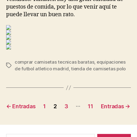
puestos de comida, por lo que venir aquí te
puede llevar un buen rato.
comprar camisetas tecnicas baratas
,
equipaciones
Etiquetas
de futbol atletico madrid
,
tienda de camisetas polo
Navegación
…
←
Entradas
1
2
3
11
Entradas
→
de
entradas
Buscar: