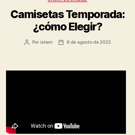
Camisetas Temporada:
¿cómo Elegir?
Por
istern
8 de agosto de 2022
Autor
Fecha
de
de
la
la
entrada
entrada