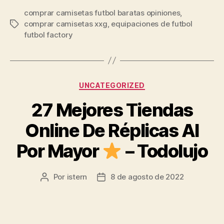
comprar camisetas futbol baratas opiniones
,
comprar camisetas xxg
,
equipaciones de futbol
Etiquetas
futbol factory
Categorías
UNCATEGORIZED
27 Mejores Tiendas
Online De Réplicas Al
Por Mayor
– Todolujo
Por
istern
8 de agosto de 2022
Autor
Fecha
de
de
la
la
entrada
entrada