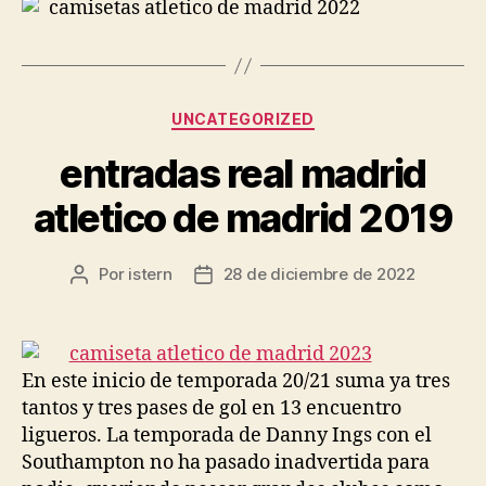
Categorías
UNCATEGORIZED
entradas real madrid
atletico de madrid 2019
Por
istern
28 de diciembre de 2022
Autor
Fecha
de
de
la
la
entrada
entrada
En este inicio de temporada 20/21 suma ya tres
tantos y tres pases de gol en 13 encuentro
ligueros. La temporada de Danny Ings con el
Southampton no ha pasado inadvertida para