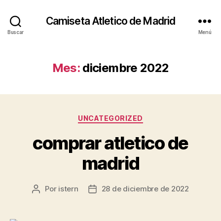
Camiseta Atletico de Madrid
Buscar
Menú
Mes:
diciembre 2022
Categorías
UNCATEGORIZED
comprar atletico de
madrid
Por
istern
28 de diciembre de 2022
Autor
Fecha
de
de
la
la