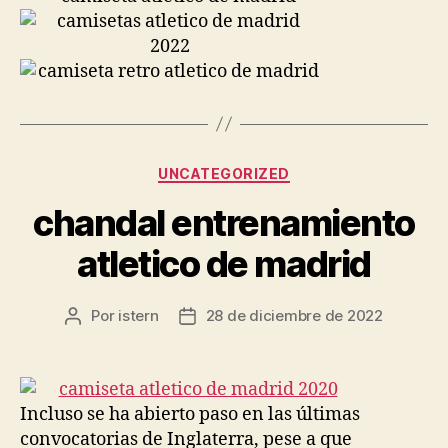
Categorías
UNCATEGORIZED
chandal entrenamiento
atletico de madrid
Por
istern
28 de diciembre de 2022
Autor
Fecha
de
de
la
la
entrada
entrada
Incluso se ha abierto paso en las últimas
convocatorias de Inglaterra, pese a que