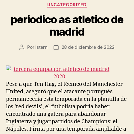
Categorías
UNCATEGORIZED
periodico as atletico de
madrid
Por
istern
28 de diciembre de 2022
Autor
Fecha
de
de
la
la
entrada
entrada
Pese a que Ten Hag, el técnico del Manchester
United, aseguró que el atacante portugués
permanecería esta temporada en la plantilla de
los ‘red devils’, el futbolista podría haber
encontrado una gatera para abandonar
Inglaterra y jugar partidos de Champions: el
Nápoles. Firma por una temporada ampliable a