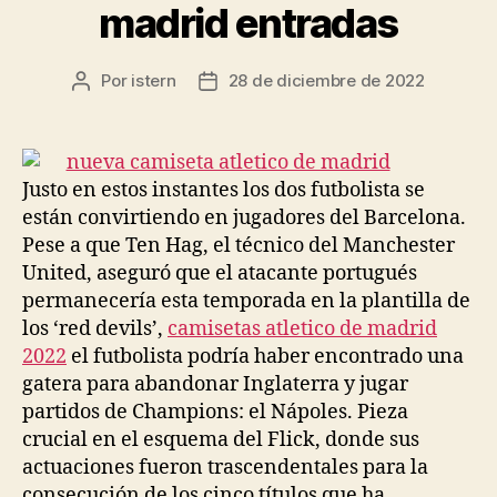
madrid entradas
Por
istern
28 de diciembre de 2022
Autor
Fecha
de
de
la
la
entrada
entrada
Justo en estos instantes los dos futbolista se
están convirtiendo en jugadores del Barcelona.
Pese a que Ten Hag, el técnico del Manchester
United, aseguró que el atacante portugués
permanecería esta temporada en la plantilla de
los ‘red devils’,
camisetas atletico de madrid
2022
el futbolista podría haber encontrado una
gatera para abandonar Inglaterra y jugar
partidos de Champions: el Nápoles. Pieza
crucial en el esquema del Flick, donde sus
actuaciones fueron trascendentales para la
consecución de los cinco títulos que ha