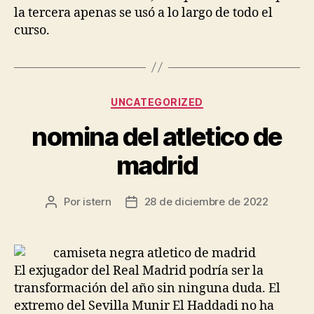
la tercera apenas se usó a lo largo de todo el
curso.
Categorías
UNCATEGORIZED
nomina del atletico de
madrid
Por
istern
28 de diciembre de 2022
Autor
Fecha
de
de
la
la
entrada
entrada
El exjugador del Real Madrid podría ser la
transformación del año sin ninguna duda. El
extremo del Sevilla Munir El Haddadi no ha