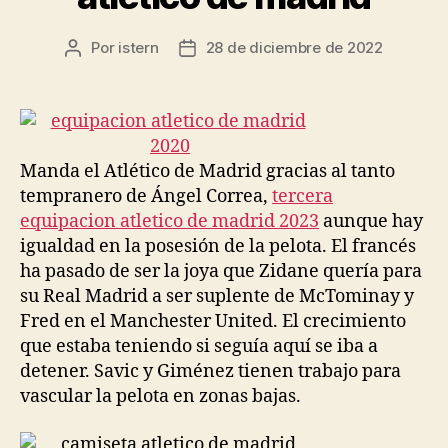
Por
istern
28 de diciembre de 2022
Autor
Fecha
de
de
la
la
entrada
entrada
Manda el Atlético de Madrid gracias al tanto
tempranero de Ángel Correa,
tercera
equipacion atletico de madrid 2023
aunque hay
igualdad en la posesión de la pelota. El francés
ha pasado de ser la joya que Zidane quería para
su Real Madrid a ser suplente de McTominay y
Fred en el Manchester United. El crecimiento
que estaba teniendo si seguía aquí se iba a
detener. Savic y Giménez tienen trabajo para
vascular la pelota en zonas bajas.