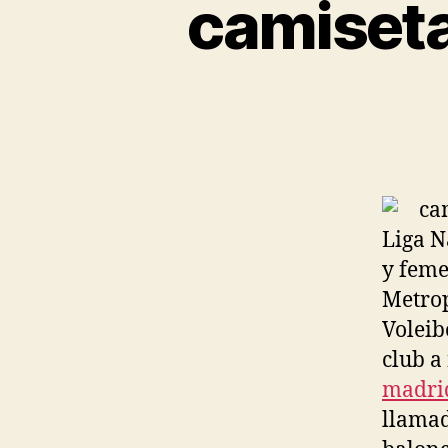
camiseta
Liga N
y feme
Metrop
Voleib
club a
madri
llamad