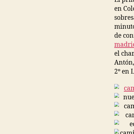
en Col
sobres
minuto
de con
madri
el cha
Antón,
2º en L