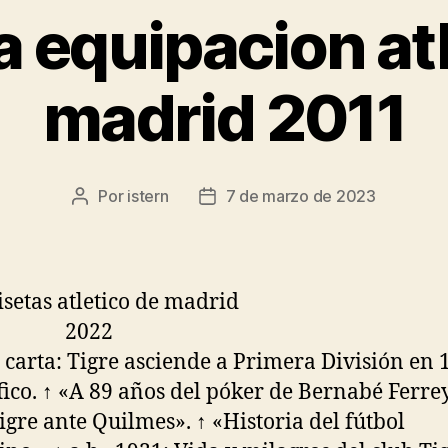
 equipacion atl
madrid 2011
Por
istern
7 de marzo de 2023
Autor
Fecha
de
de
la
la
entrada
entrada
a carta: Tigre asciende a Primera División en 
fico. ↑ «A 89 años del póker de Bernabé Ferre
igre ante Quilmes». ↑ «Historia del fútbol