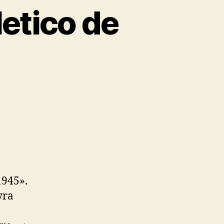
etico de
1945».
yra