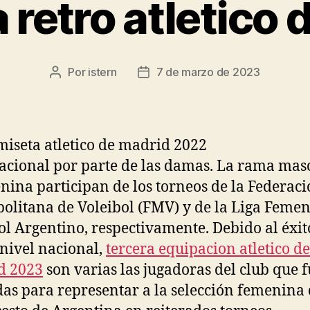
 retro atletico 
Por
istern
7 de marzo de 2023
Autor
Fecha
de
de
la
la
entrada
entrada
acional por parte de las damas. La rama mas
nina participan de los torneos de la Federac
olitana de Voleibol (FMV) y de la Liga Feme
ol Argentino, respectivamente. Debido al éxit
 nivel nacional,
tercera equipacion atletico de
d 2023
son varias las jugadoras del club que 
as para representar a la selección femenina