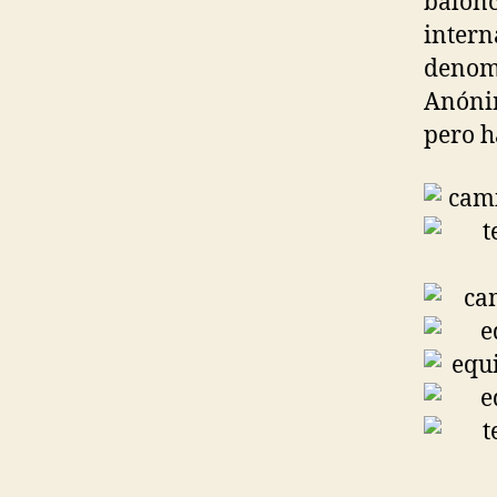
balonc
intern
denomi
Anóni
pero h