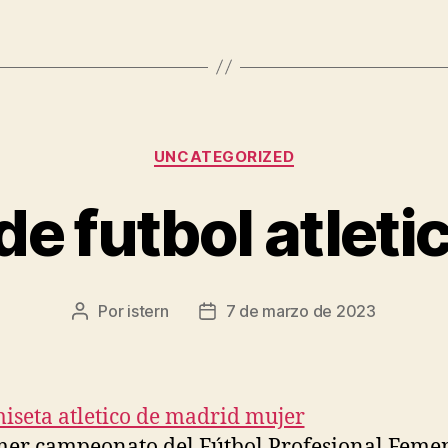
Categorías
UNCATEGORIZED
e futbol atleti
Por
istern
7 de marzo de 2023
Autor
Fecha
de
de
la
la
entrada
entrada
mer campeonato del Fútbol Profesional Feme