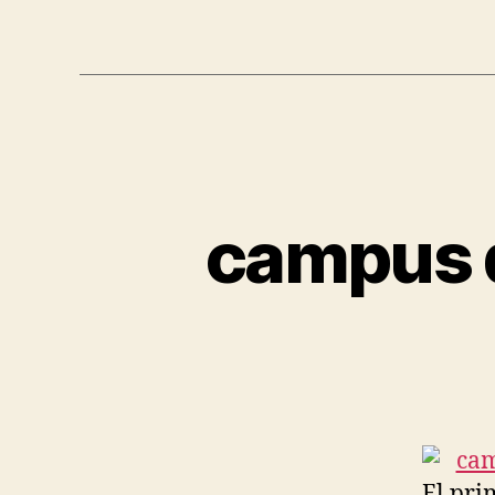
campus d
El pri