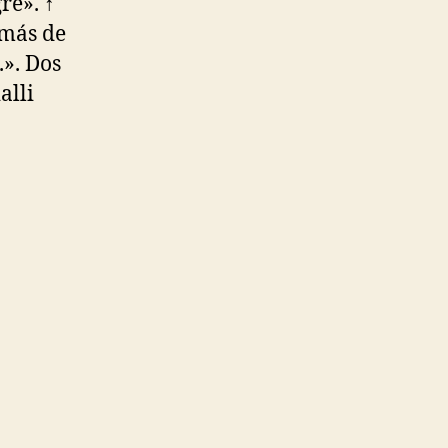
re». ↑
 más de
». Dos
alli