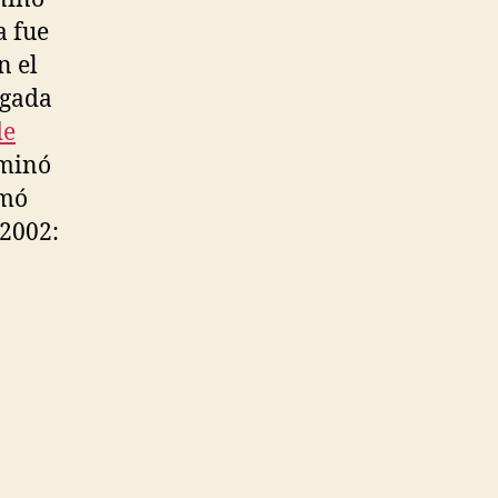
a fue
n el
ugada
de
lminó
rmó
 2002: