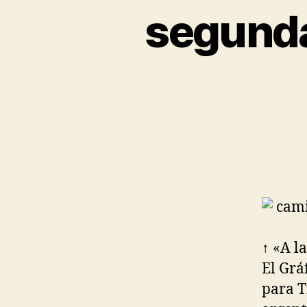
segunda
↑ «A l
El Grá
para T