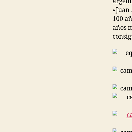
argent
«Juan 
100 añ
años m
consig