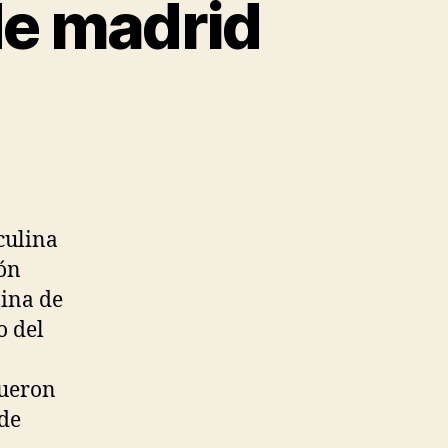
de madrid
culina
ión
nina de
o del
fueron
 de