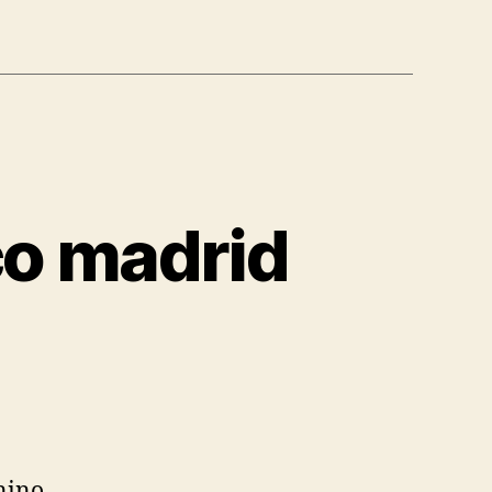
co madrid
nino