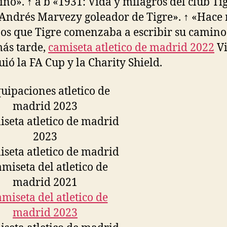
ino». ↑ a b «1931: Vida y milagros del club Tig
Andrés Marvezy goleador de Tigre». ↑ «Hace
os que Tigre comenzaba a escribir su camino.
ás tarde,
camiseta atletico de madrid 2022
Vi
uió la FA Cup y la Charity Shield.