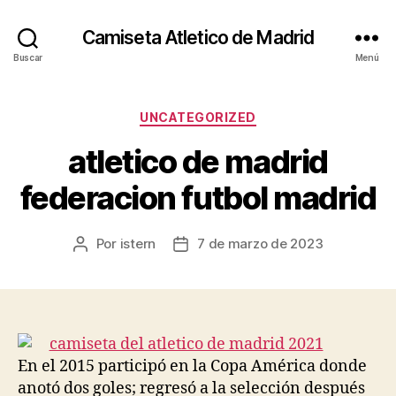
Camiseta Atletico de Madrid
Buscar
Menú
Categorías
UNCATEGORIZED
atletico de madrid
federacion futbol madrid
Por
istern
7 de marzo de 2023
Autor
Fecha
de
de
la
la
entrada
entrada
En el 2015 participó en la Copa América donde
anotó dos goles; regresó a la selección después