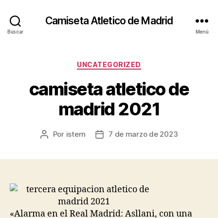
Camiseta Atletico de Madrid
Buscar
Menú
Categorías
UNCATEGORIZED
camiseta atletico de
madrid 2021
Por
istern
7 de marzo de 2023
Autor
Fecha
de
de
la
la
entrada
entrada
«Alarma en el Real Madrid: Asllani, con una