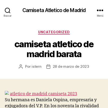
Camiseta Atletico de Madrid
Buscar
Menú
Categorías
UNCATEGORIZED
camiseta atletico de
madrid barata
Por
istern
28 de marzo de 2023
Autor
Fecha
de
de
la
la
entrada
entrada
Su hermana es Daniela Ospina, empresaria y
exjugadora del V.P. En los noventa la rivalidad