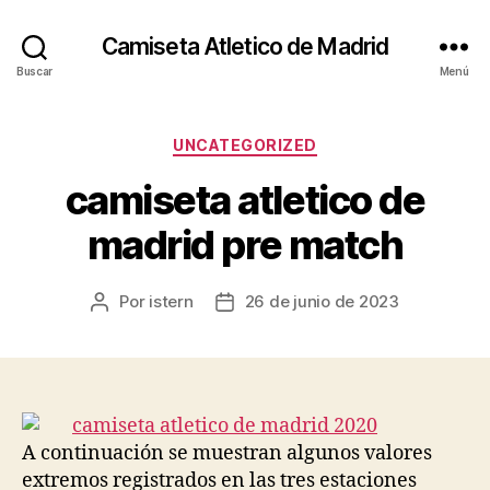
Camiseta Atletico de Madrid
Buscar
Menú
Categorías
UNCATEGORIZED
camiseta atletico de
madrid pre match
Por
istern
26 de junio de 2023
Autor
Fecha
de
de
la
la
entrada
entrada
A continuación se muestran algunos valores
extremos registrados en las tres estaciones