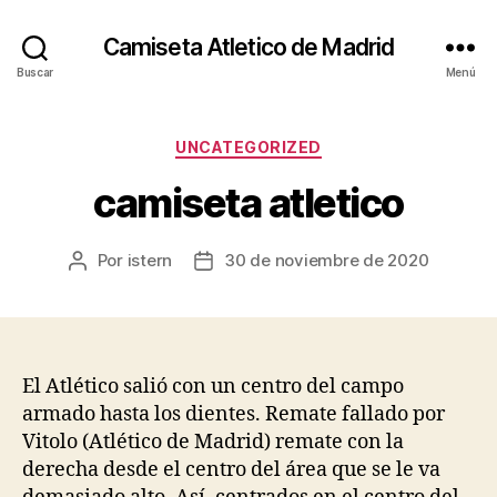
Camiseta Atletico de Madrid
Buscar
Menú
Categorías
UNCATEGORIZED
camiseta atletico
Por
istern
30 de noviembre de 2020
Autor
Fecha
de
de
la
la
entrada
entrada
El Atlético salió con un centro del campo
armado hasta los dientes. Remate fallado por
Vitolo (Atlético de Madrid) remate con la
derecha desde el centro del área que se le va