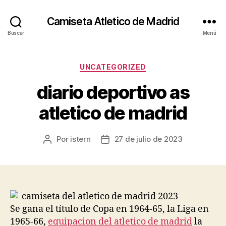
Camiseta Atletico de Madrid
Buscar
Menú
Categorías
UNCATEGORIZED
diario deportivo as
atletico de madrid
Por
istern
27 de julio de 2023
Autor
Fecha
de
de
la
la
entrada
entrada
Se gana el título de Copa en 1964-65, la Liga en
1965-66,
equipacion del atletico de madrid
la