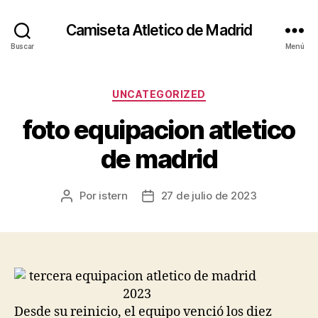
Camiseta Atletico de Madrid
Buscar
Menú
Categorías
UNCATEGORIZED
foto equipacion atletico
de madrid
Por
istern
27 de julio de 2023
Autor
Fecha
de
de
la
la
entrada
entrada
Desde su reinicio, el equipo venció los diez