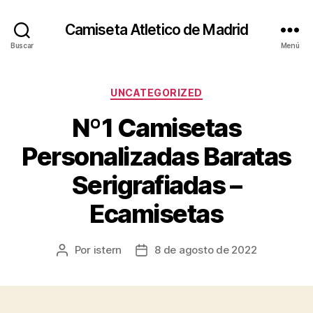
Camiseta Atletico de Madrid
Buscar
Menú
Categorías
UNCATEGORIZED
Nº1 Camisetas
Personalizadas Baratas
Serigrafiadas –
Ecamisetas
Por
istern
8 de agosto de 2022
Autor
Fecha
de
de
la
la
entrada
entrada