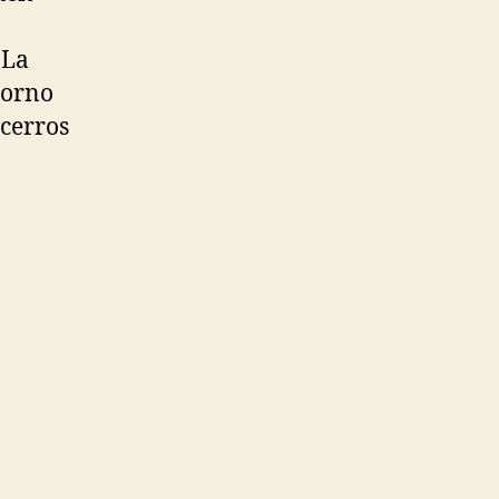
 La
torno
 cerros