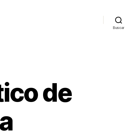
Buscar
tico de
da