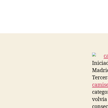
Inicia
Madrid
Tercer
camise
catego
volvía
consec