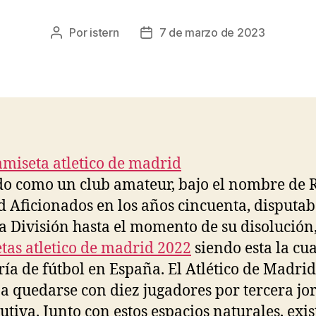
Por
istern
7 de marzo de 2023
Autor
Fecha
de
de
la
la
entrada
entrada
do como un club amateur, bajo el nombre de 
 Aficionados en los años cincuenta, disputab
a División hasta el momento de su disolución
tas atletico de madrid 2022
siendo esta la cu
ría de fútbol en España. El Atlético de Madrid
 a quedarse con diez jugadores por tercera j
utiva. Junto con estos espacios naturales, exi