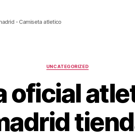
madrid - Camiseta atletico
Categorías
UNCATEGORIZED
 oficial atle
adrid tien