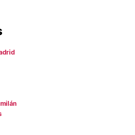
s
adrid
 milán
s