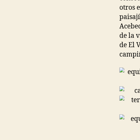
otros 
paisaj
Acebed
de la 
de El 
campiñ