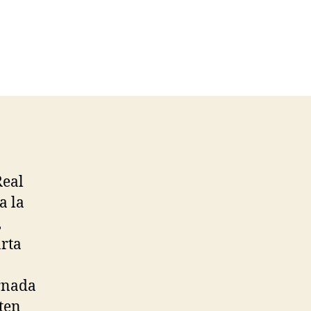
Real
a la
,
arta
ornada
sten