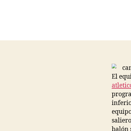
El equ
atleti
progra
inferi
equipo
salier
balón 