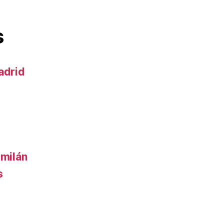
s
adrid
 milán
s