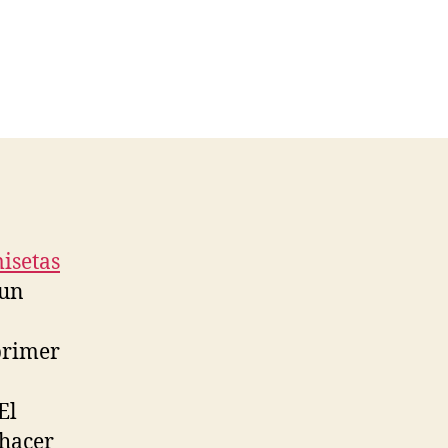
isetas
 un
 primer
El
 hacer