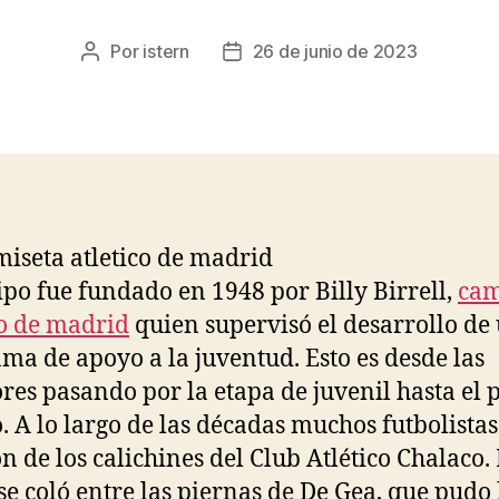
Por
istern
26 de junio de 2023
Autor
Fecha
de
de
la
la
entrada
entrada
ipo fue fundado en 1948 por Billy Birrell,
cam
co de madrid
quien supervisó el desarrollo de
ma de apoyo a la juventud. Esto es desde las
ores pasando por la etapa de juvenil hasta el
. A lo largo de las décadas muchos futbolistas
on de los calichines del Club Atlético Chalaco. 
se coló entre las piernas de De Gea, que pudo