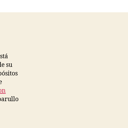
stá
de su
pósitos
e
on
barullo