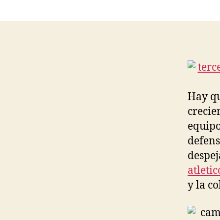
Hay qu
crecie
equipo
defens
despeja
atleti
y la co