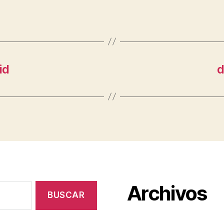
id
d
Archivos