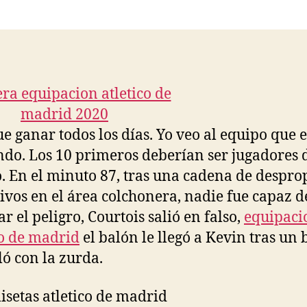
la
la
entrada
entrada
e ganar todos los días. Yo veo al equipo que e
ndo. Los 10 primeros deberían ser jugadores 
. En el minuto 87, tras una cadena de despro
ivos en el área colchonera, nadie fue capaz d
r el peligro, Courtois salió en falso,
equipaci
co de madrid
el balón le llegó a Kevin tras un 
ló con la zurda.