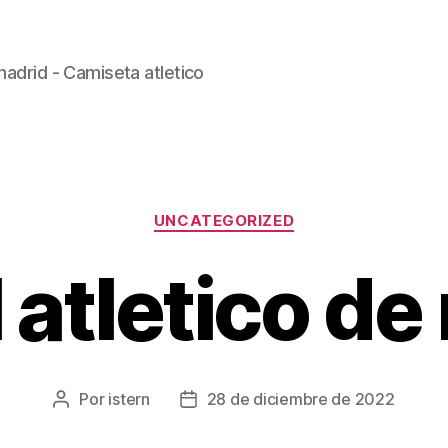
madrid - Camiseta atletico
Categorías
UNCATEGORIZED
 atletico d
Por
istern
28 de diciembre de 2022
Autor
Fecha
de
de