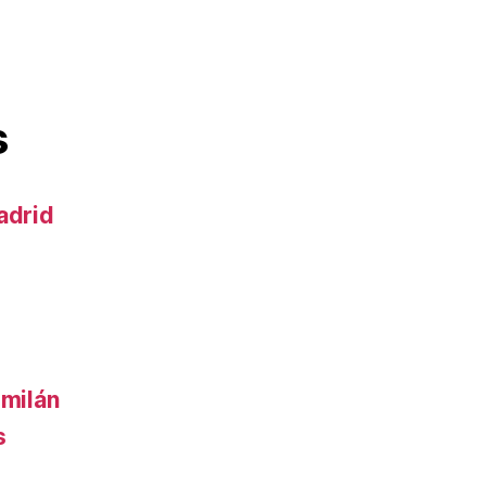
s
adrid
 milán
s