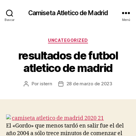
Camiseta Atletico de Madrid
Buscar
Menú
Categorías
UNCATEGORIZED
resultados de futbol
atletico de madrid
Por
istern
28 de marzo de 2023
Autor
Fecha
de
de
la
la
entrada
entrada
El «Gordo» que menos tardó en salir fue el del
año 2004 a sólo trece minutos de comenzar el