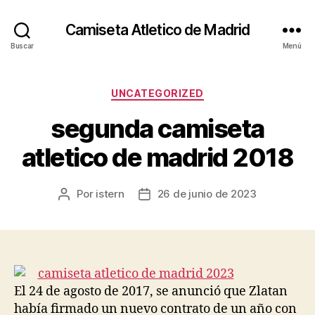
Camiseta Atletico de Madrid
Buscar
Menú
Categorías
UNCATEGORIZED
segunda camiseta
atletico de madrid 2018
Por
istern
26 de junio de 2023
Autor
Fecha
de
de
la
la
entrada
entrada
El 24 de agosto de 2017, se anunció que Zlatan
había firmado un nuevo contrato de un año con