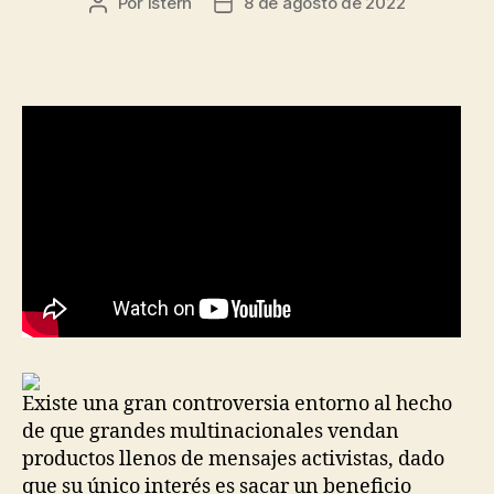
Por
istern
8 de agosto de 2022
Autor
Fecha
de
de
la
la
entrada
entrada
Existe una gran controversia entorno al hecho
de que grandes multinacionales vendan
productos llenos de mensajes activistas, dado
que su único interés es sacar un beneficio