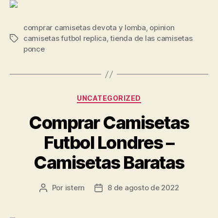
comprar camisetas devota y lomba
,
opinion
camisetas futbol replica
,
tienda de las camisetas
Etiquetas
ponce
Categorías
UNCATEGORIZED
Comprar Camisetas
Futbol Londres –
Camisetas Baratas
Por
istern
8 de agosto de 2022
Autor
Fecha
de
de
la
la