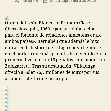
Por
istern
24 de septiembre de 2022
Autor
Fecha
de
de
la
la
entrada
entrada
Orden del León Blanco en Primera Clase,
Checoslovaquia, 1960, «por su colaboración
para el fomento de relaciones amistosas entre
ambos países». Bernabéu que además le hizo
entrar en la historia de la Liga convirtiéndose
en el portero que más penaltis ha detenido en la
primera división con 16 penaltis, empatado con
Zubizarreta. Tras su destitución, Villalonga
ofreció a Soler 76,7 millones de euros por sus
acciones, oferta que no aceptó.