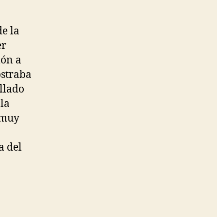
e la
er
lón a
ostraba
llado
la
 muy
a del