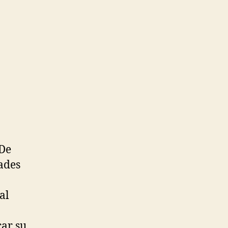
 De
dades
.
al
car su