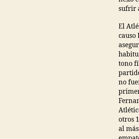
sufrir 
El Atl
causo 
asegur
habitu
tono f
partid
no fue
primer
Fernan
Atlétic
otros 
al más
empató