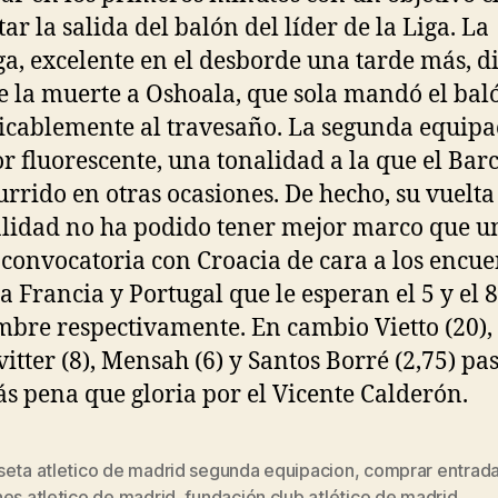
tar la salida del balón del líder de la Liga. La
a, excelente en el desborde una tarde más, di
e la muerte a Oshoala, que sola mandó el bal
icablemente al travesaño. La segunda equipa
or fluorescente, una tonalidad a la que el Bar
urrido en otras ocasiones. De hecho, su vuelta 
idad no ha podido tener mejor marco que u
 convocatoria con Croacia de cara a los encue
 a Francia y Portugal que le esperan el 5 y el 
mbre respectivamente. En cambio Vietto (20),
itter (8), Mensah (6) y Santos Borré (2,75) pa
s pena que gloria por el Vicente Calderón.
seta atletico de madrid segunda equipacion
,
comprar entrad
s
es atletico de madrid
,
fundación club atlético de madrid