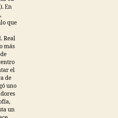
). En
,
lo que
. Real
ro más
 de
centro
tar el
ra de
egó uno
adores
fía,
sta un
ace