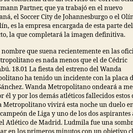
mann Partner, que ya trabajó en el nuevo
ná, el Soccer City de Johannesburgo o el Ol
lín, es la empresa encargada de esta parte del
to, la que completará la imagen definitiva.
o nombre que suena recientemente en las ofic
tropolitano es nada menos que el de Cédric
ú. 18.01 La fiesta del estreno del Wanda
olitano ha tenido un incidente con la placa 
Sánchez. Wanda Metropolitano ondeará a me
r él y por los demás atléticos fallecidos estos 
Metropolitano vivirá esta noche un duelo en
 campeón de Liga y uno de los dos aspirantes 
, el Atlético de Madrid. Ludmila fue una somb
ear en los primeros minutos con un objetivo c