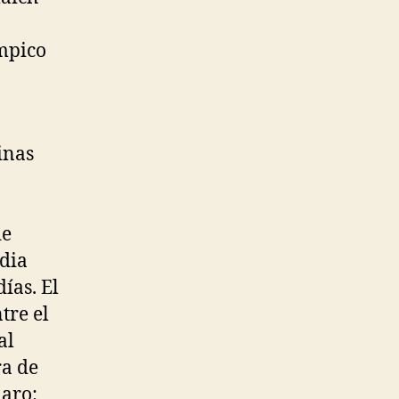
ímpico
inas
de
dia
días. El
tre el
al
ra de
laro: