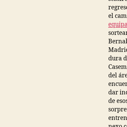
regres
el cam
equipa
sortea
Bernab
Madrid
dura d
Casemi
del ár
encuen
dar in
de eso
sorpre
entren
nexo c