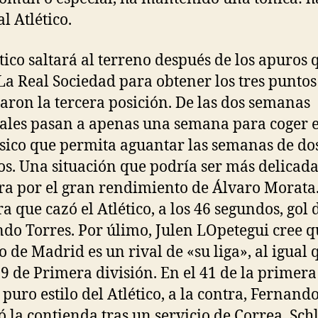
al Atlético.
ético saltará al terreno después de los apuros 
La Real Sociedad para obtener los tres puntos
aron la tercera posición. De las dos semanas
ales pasan a apenas una semana para coger 
ísico que permita aguantar las semanas de do
os. Una situación que podría ser más delicada
ra por el gran rendimiento de Álvaro Morata.
a que cazó el Atlético, a los 46 segundos, gol 
do Torres. Por úlimo, Julen LOpetegui cree q
o de Madrid es un rival de «su liga», al igual 
19 de Primera división. En el 41 de la primer
 puro estilo del Atlético, a la contra, Fernand
 la contienda tras un servicio de Correa. Sch