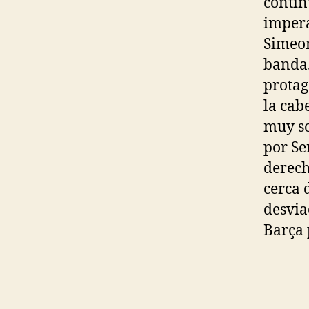
contin
impera
Simeon
banda.
protag
la cab
muy so
por Se
derech
cerca 
desvia
Barça 