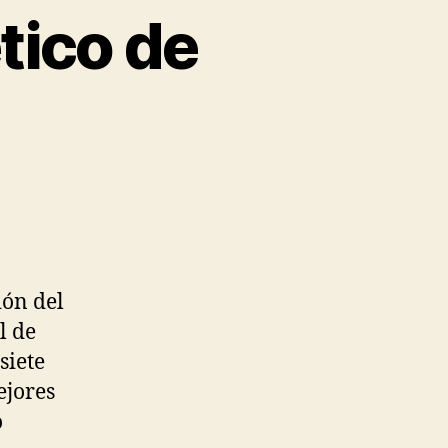
tico de
ión del
l de
siete
ejores
o