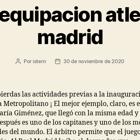
equipacion atle
madrid
Por
istern
30 de noviembre de 2020
Autor
Fecha
de
de
la
la
entrada
entrada
pierdas las actividades previas a la inaugurac
Metropolitano ¡ El mejor ejemplo, claro, es e
aría Giménez, que llegó con la misma edad y 
espués es uno de los capitanes y uno de los m
les del mundo. El árbitro permite que el jueg