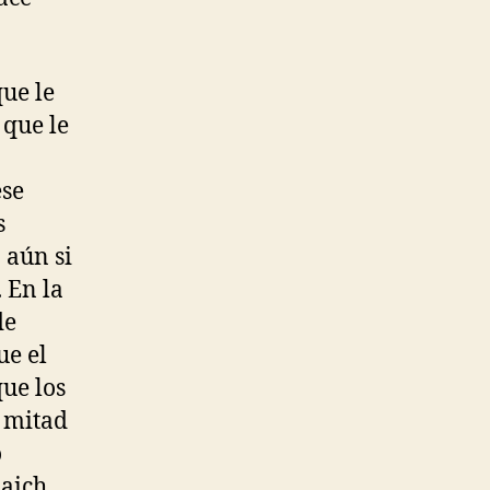
que le
 que le
ese
s
 aún si
 En la
de
ue el
que los
a mitad
o
laich