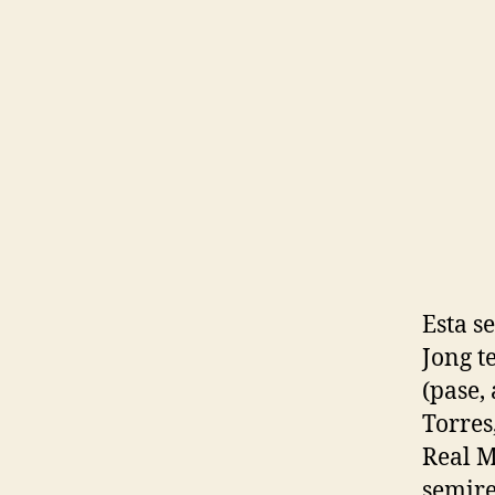
Esta s
Jong t
(pase,
Torres
Real M
semire