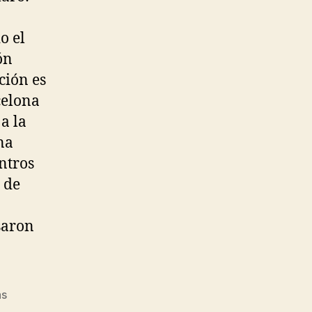
o el
ón
ción es
celona
a la
na
ntros
8 de
saron
as