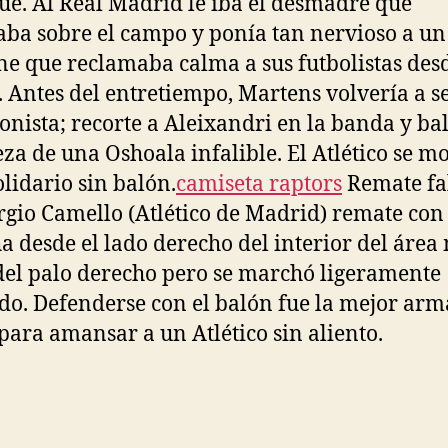
úe. Al Real Madrid le iba el desmadre que
ba sobre el campo y ponía tan nervioso a un
e que reclamaba calma a sus futbolistas desd
 Antes del entretiempo, Martens volvería a s
onista; recorte a Aleixandri en la banda y ba
eza de una Oshoala infalible. El Atlético se m
lidario sin balón.
camiseta raptors
Remate fa
rgio Camello (Atlético de Madrid) remate con 
a desde el lado derecho del interior del área
del palo derecho pero se marchó ligeramente
do. Defenderse con el balón fue la mejor arm
para amansar a un Atlético sin aliento.