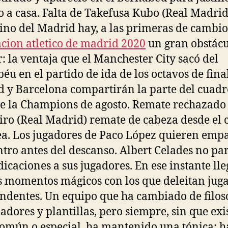
o a casa. Falta de Takefusa Kubo (Real Madrid
ino del Madrid hay, a las primeras de cambio
cion atletico de madrid 2020
un gran obstácu
r: la ventaja que el Manchester City sacó del
éu en el partido de ida de los octavos de final
 y Barcelona compartirán la parte del cuad
e la Champions de agosto. Remate rechazado
ro (Real Madrid) remate de cabeza desde el 
ea. Los jugadores de Paco López quieren empa
tro antes del descanso. Albert Celades no pa
dicaciones a sus jugadores. En ese instante ll
s momentos mágicos con los que deleitan jug
ndentes. Un equipo que ha cambiado de filoso
adores y plantillas, pero siempre, sin que exi
omún o especial, ha mantenido una tónica: h