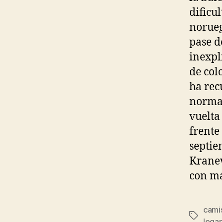
dificul
norueg
pase d
inexpl
de col
ha rec
normal
vuelta
frente
septie
Kranev
con má
cami
Etiqueta
legan