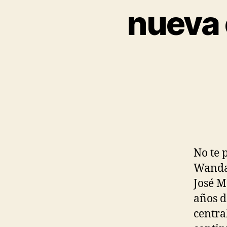
nueva 
No te 
Wanda 
José M
años d
centra