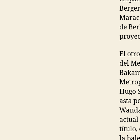
Berger
Maraca
de Ber
proyec
El otr
del Me
Bakamb
Metrop
Hugo 
asta po
Wanda 
actual
título
la bal