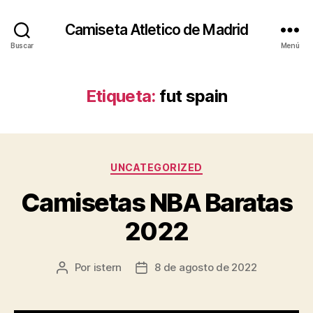
Camiseta Atletico de Madrid
Buscar
Menú
Etiqueta:
fut spain
Categorías
UNCATEGORIZED
Camisetas NBA Baratas
2022
Por
istern
8 de agosto de 2022
Autor
Fecha
de
de
la
la