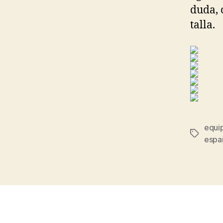
duda, 
talla.
equip
Etiqueta
espa