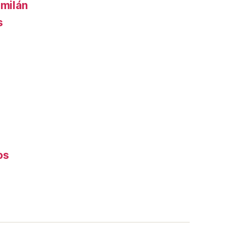
 milán
s
os