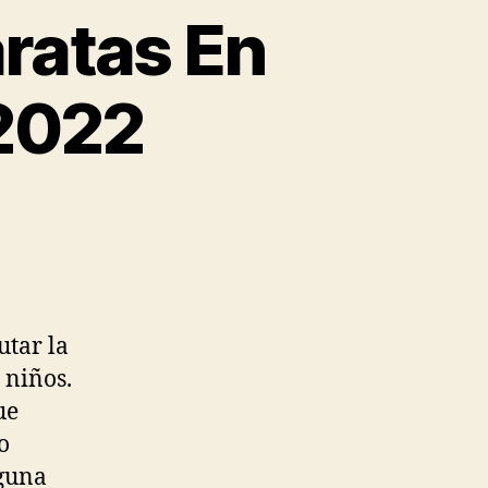
ratas En
 2022
utar la
 niños.
ue
o
lguna