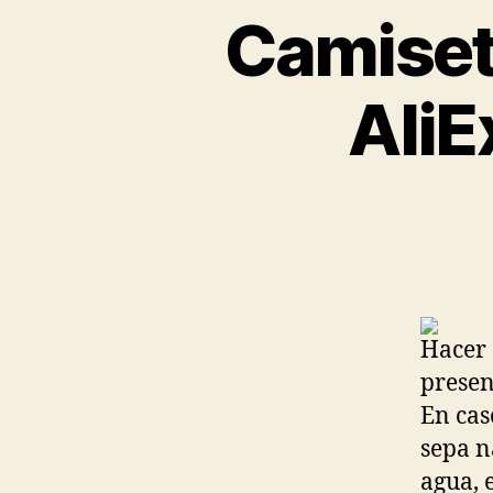
Camiset
AliE
Hacer 
presen
En cas
sepa n
agua, 