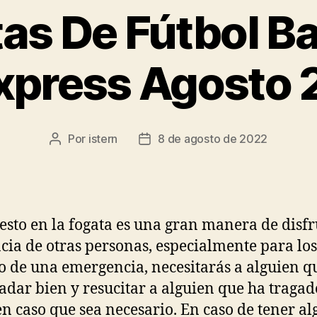
as De Fútbol Ba
xpress Agosto
Por
istern
8 de agosto de 2022
Autor
Fecha
de
de
la
la
entrada
entrada
esto en la fogata es una gran manera de disfr
cia de otras personas, especialmente para los
o de una emergencia, necesitarás a alguien q
adar bien y resucitar a alguien que ha tragad
en caso que sea necesario. En caso de tener a