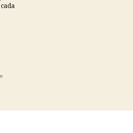
 cada
en