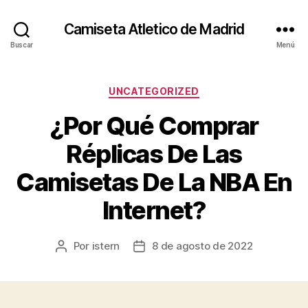
Camiseta Atletico de Madrid
Buscar
Menú
Categorías
UNCATEGORIZED
¿Por Qué Comprar
Réplicas De Las
Camisetas De La NBA En
Internet?
Por
istern
8 de agosto de 2022
Autor
Fecha
de
de
la
la
entrada
entrada