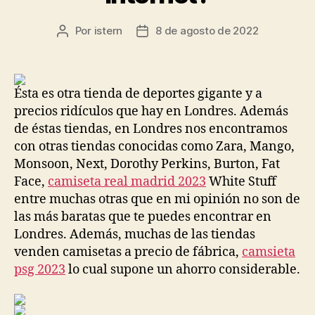
Por
istern
8 de agosto de 2022
Autor
Fecha
de
de
la
la
entrada
entrada
Ésta es otra tienda de deportes gigante y a
precios ridículos que hay en Londres. Además
de éstas tiendas, en Londres nos encontramos
con otras tiendas conocidas como Zara, Mango,
Monsoon, Next, Dorothy Perkins, Burton, Fat
Face,
camiseta real madrid 2023
White Stuff
entre muchas otras que en mi opinión no son de
las más baratas que te puedes encontrar en
Londres. Además, muchas de las tiendas
venden camisetas a precio de fábrica,
camsieta
psg 2023
lo cual supone un ahorro considerable.